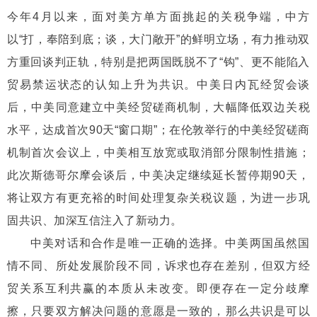
今年4月以来，面对美方单方面挑起的关税争端，中方
以“打，奉陪到底；谈，大门敞开”的鲜明立场，有力推动双
方重回谈判正轨，特别是把两国既脱不了“钩”、更不能陷入
贸易禁运状态的认知上升为共识。中美日内瓦经贸会谈
后，中美同意建立中美经贸磋商机制，大幅降低双边关税
水平，达成首次90天“窗口期”；在伦敦举行的中美经贸磋商
机制首次会议上，中美相互放宽或取消部分限制性措施；
此次斯德哥尔摩会谈后，中美决定继续延长暂停期90天，
将让双方有更充裕的时间处理复杂关税议题，为进一步巩
固共识、加深互信注入了新动力。
中美对话和合作是唯一正确的选择。中美两国虽然国
情不同、所处发展阶段不同，诉求也存在差别，但双方经
贸关系互利共赢的本质从未改变。即便存在一定分歧摩
擦，只要双方解决问题的意愿是一致的，那么共识是可以