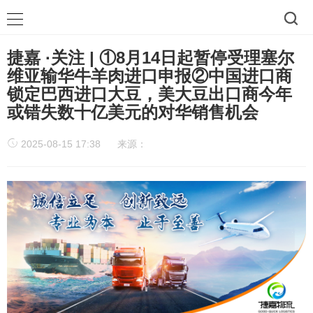
捷嘉 ·关注 | ①8月14日起暂停受理塞尔
维亚输华牛羊肉进口申报②中国进口商
锁定巴西进口大豆，美大豆出口商今年
或错失数十亿美元的对华销售机会
2025-08-15 17:38
来源：